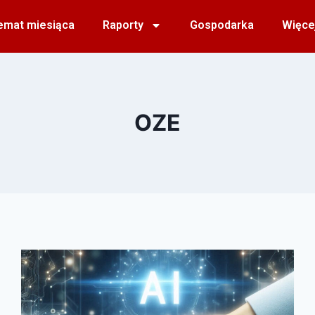
emat miesiąca
Raporty
Gospodarka
Więce
OZE