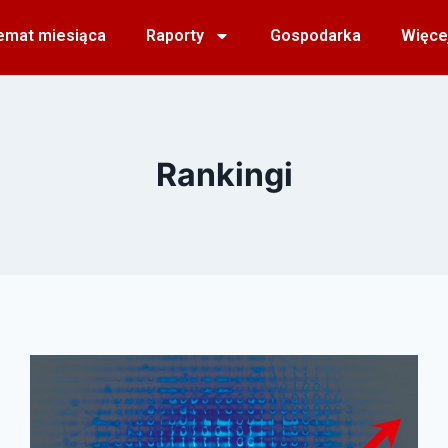
emat miesiąca
Raporty
Gospodarka
Więce
Rankingi