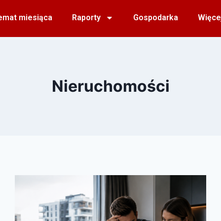
emat miesiąca
Raporty
Gospodarka
Więce
Nieruchomości