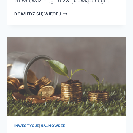
zrównoważonego rozwoju związanego…
DOWIEDZ SIĘ WIĘCEJ
INWESTYCJE
|
NAJNOWSZE