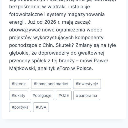
bezpośrednio w wiatraki, instalacje
fotowoltaiczne i systemy magazynowania
energii. Już od 2026 r. mają zacząć
obowiązywać nowe ograniczenia wobec
projektów wykorzystujących komponenty
pochodzące z Chin. Skutek? Zmiany są na tyle
głębokie, że doprowadziły do gwałtownej
przeceny spółek z tej branży – mówi Paweł
Majtkowski, analityk eToro w Polsce.
#
bitcoin
#
home and market
#
inwestycje
#
lokaty
#
obligacje
#
OZE
#
panorama
#
polityka
#
USA