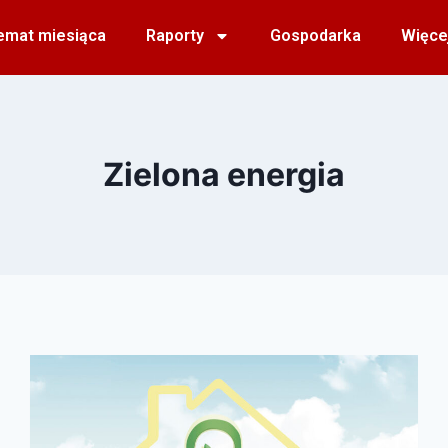
emat miesiąca
Raporty
Gospodarka
Więce
Zielona energia