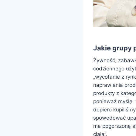
Jakie grupy 
Żywność, zabawki,
codziennego użyt
„wycofanie z rynk
naprawienia prod
produkty z katego
ponieważ myślę, ż
dopiero kupiliśm
spowodować upade
ma pogorszoną s
ciała”.