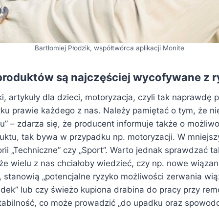
Bartłomiej Płodzik, współtwórca aplikacji Monite
produktów są najczęściej wycofywane z 
 artykuły dla dzieci, motoryzacja, czyli tak naprawdę 
ku prawie każdego z nas. Należy pamiętać o tym, że nie
u” – zdarza się, że producent informuje także o możliw
uktu, tak bywa w przypadku np. motoryzacji. W mniejsz
rii „Techniczne” czy „Sport”. Warto jednak sprawdzać ta
e wielu z nas chciałoby wiedzieć, czy np. nowe wiązani
y, stanowią „potencjalne ryzyko możliwości zerwania wi
k” lub czy świeżo kupiona drabina do pracy przy rem
tabilność, co może prowadzić „do upadku oraz spowod