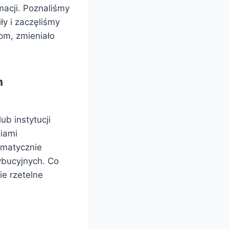
macji. Poznaliśmy
ły i zaczęliśmy
om, zmieniało
m
ub instytucji
iami
omatycznie
ybucyjnych. Co
ie rzetelne