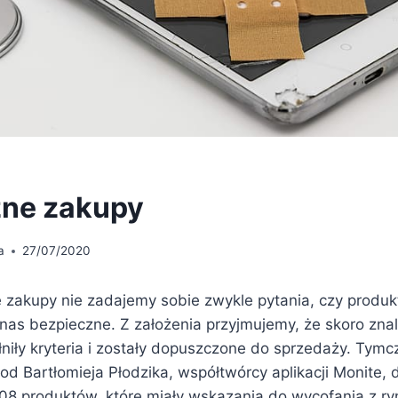
zne zakupy
a
27/07/2020
 zakupy nie zadajemy sobie zwykle pytania, czy produkt
nas bezpieczne. Z założenia przyjmujemy, że skoro znala
łniły kryteria i zostały dopuszczone do sprzedaży. Tymc
od Bartłomieja Płodzika, współtwórcy aplikacji Monite,
208 produktów, które miały wskazania do wycofania z ry