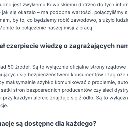
 trudno jest zwykłemu Kowalskiemu dotrzeć do tych infor
– jak się okazało – ma podobne wartości, połączyliśmy si
 nam, by to, co będziemy robić zawodowo, służyło ludzi
Monite to połączenie naszej misji z pracą.
deł czerpiecie wiedzę o zagrażających na
d 50 źródeł. Są to wyłącznie oficjalne strony rządowe l
mujących się bezpieczeństwem konsumentów i zagrożen
by maksymalnie szybko komunikować o problemie, aut
 setki stron bezpośrednich producentów czy sieci dystr
i przy każdym alercie znajduje się źródło. Są to wyłączn
cje.
macje są dostępne dla każdego?