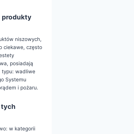
. produkty
oduktów niszowych,
o ciekawe, często
estety
wa, posiadają
h typu: wadliwe
go Systemu
rądem i pożaru.
 tych
wo: w kategorii