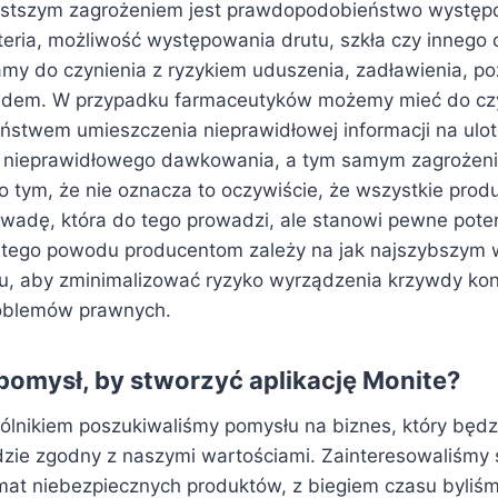
ęstszym zagrożeniem jest prawdopodobieństwo występo
steria, możliwość występowania drutu, szkła czy innego 
 do czynienia z ryzykiem uduszenia, zadławienia, p
rądem. W przypadku farmaceutyków możemy mieć do cz
stwem umieszczenia nieprawidłowej informacji na ulo
 nieprawidłowego dawkowania, a tym samym zagrożenia
o tym, że nie oznacza to oczywiście, że wszystkie pro
wadę, która do tego prowadzi, ale stanowi pewne poten
 tego powodu producentom zależy na jak najszybszym 
ku, aby zminimalizować ryzyko wyrządzenia krzywdy k
roblemów prawnych.
pomysł, by stworzyć aplikację Monite?
lnikiem poszukiwaliśmy pomysłu na biznes, który będ
dzie zgodny z naszymi wartościami. Zainteresowaliśmy s
at niebezpiecznych produktów, z biegiem czasu byliśm