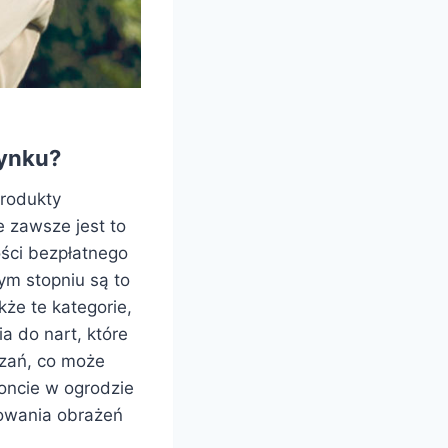
rynku?
produkty
 zawsze jest to
ości bezpłatnego
ym stopniu są to
kże te kategorie,
a do nart, które
ązań, co może
oncie w ogrodzie
owania obrażeń