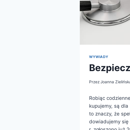
WYWIADY
Bezpiec
Przez
Joanna Zielińsk
Robiąc codzienne
kupujemy, są dla 
to znaczy, że spe
dowiadujemy się 
r. zgłoszono już 