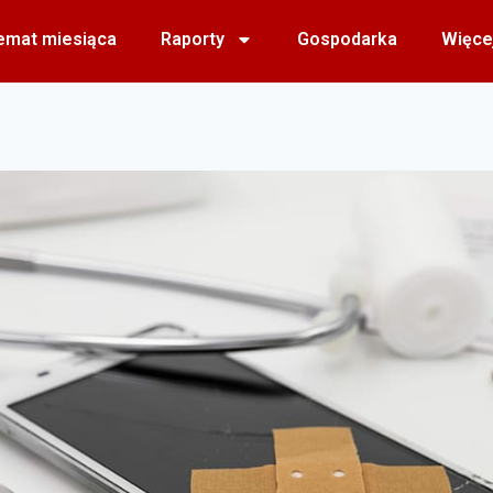
emat miesiąca
Raporty
Gospodarka
Więce