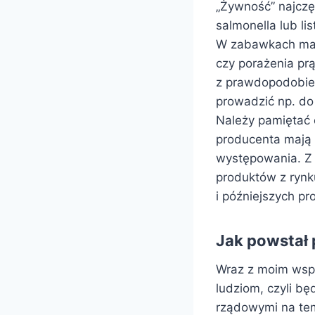
„Żywność” najcz
salmonella lub li
W zabawkach mamy
czy porażenia p
z prawdopodobień
prowadzić np. do
Należy pamiętać 
producenta mają 
występowania. Z
produktów z ryn
i późniejszych p
Jak powstał 
Wraz z moim wspó
ludziom, czyli bę
rządowymi na tem