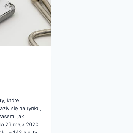
y, które
zły się na rynku,
zasem, jak
 do 26 maja 2020
nku – 143 alerty