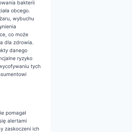
wania bakterii
ciała obcego.
ożaru, wybuchu
ynienia
tce, co może
 dla zdrowia.
dukty danego
cjalne ryzyko
wycofywaniu tych
onsumentowi
zie pomagał
ię alertami
y zaskoczeni ich