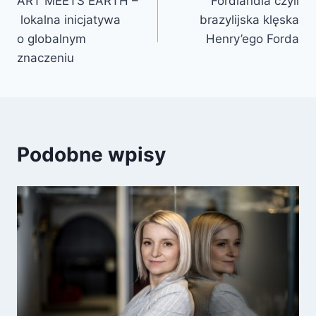
ART MEETS EARTH –
Fordlandia czyli
lokalna inicjatywa
brazylijska klęska
o globalnym
Henry’ego Forda
znaczeniu
Podobne wpisy