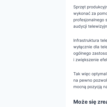
Sprzęt produkcyj
wykonać za pomo
profesjonalnego 
audycji telewizyj
Infrastruktura t
wyłącznie dla te
ogólnego zastoso
i zwiększenie ef
Tak więc optyma
na pewno pozwolą 
mocną pozycją na
Może się zre