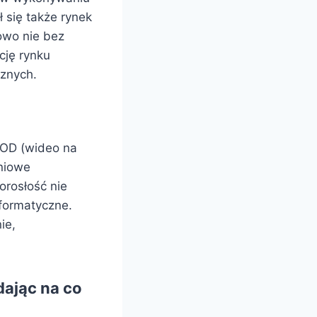
 się także rynek
owo nie bez
cję rynku
cznych.
VOD (wideo na
pniowe
orosłość nie
nformatyczne.
ie,
ając na co