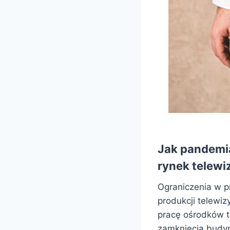
Jak pandemi
rynek telewiz
Ograniczenia w p
produkcji telewi
pracę ośrodków t
zamknięcia budy