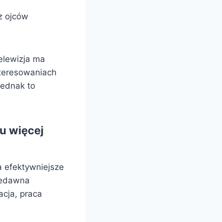
z ojców
Telewizja ma
nteresowaniach
jednak to
mu więcej
a efektywniejsze
niedawna
acja, praca