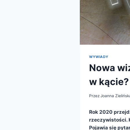
WYWIADY
Nowa wiz
w kącie?
Przez
Joanna Zielińsk
Rok 2020 przejdz
rzeczywistości. 
Pojawia się pyta