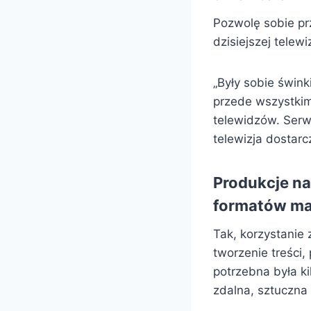
Pozwolę sobie pr
dzisiejszej telewiz
„Były sobie świnki
przede wszystkim
telewidzów. Serwi
telewizja dostar
Produkcje na
formatów ma
Tak, korzystanie
tworzenie treści
potrzebna była k
zdalna, sztuczna 