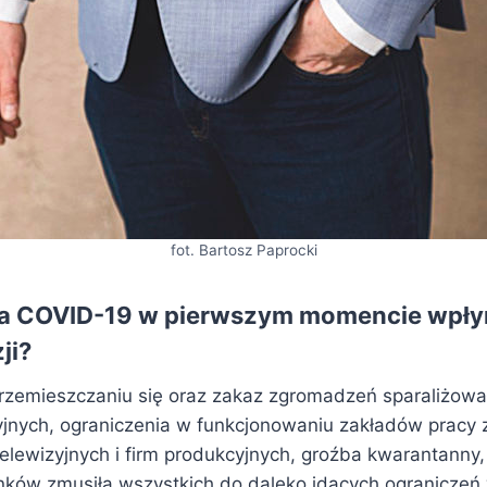
fot. Bartosz Paprocki
a COVID-19 w pierwszym momencie wpły
ji?
rzemieszczaniu się oraz zakaz zgromadzeń sparaliżowa
zyjnych, ograniczenia w funkcjonowaniu zakładów pracy z
elewizyjnych i firm produkcyjnych, groźba kwarantanny
nków zmusiła wszystkich do daleko idących ogranicze