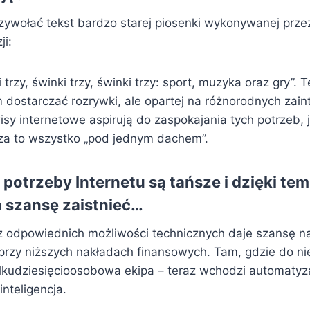
zywołać tekst bardzo starej piosenki wykonywanej prze
ji:
 trzy, świnki trzy, świnki trzy: sport, muzyka oraz gry”. 
 dostarczać rozrywki, ale opartej na różnorodnych zai
sy internetowe aspirują do zaspokajania tych potrzeb, 
cza to wszystko „pod jednym dachem”.
 potrzeby Internetu są tańsze i dzięki te
 szansę zaistnieć…
 z odpowiednich możliwości technicznych daje szansę n
, przy niższych nakładach finansowych. Tam, gdzie do 
ilkudziesięcioosobowa ekipa – teraz wchodzi automatyz
inteligencja.