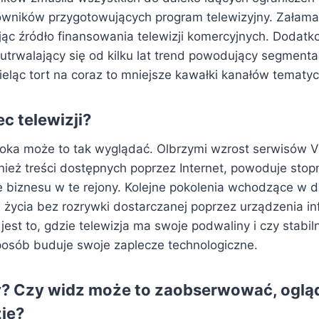
owników przygotowujących program telewizyjny. Załamał
jąc źródło finansowania telewizji komercyjnych. Dodatk
 utrwalający się od kilku lat trend powodujący segmenta
ieląc tort na coraz to mniejsze kawałki kanałów tematy
ec telewizji?
 oka może to tak wyglądać. Olbrzymi wzrost serwisów 
wnież treści dostępnych poprzez Internet, powoduje sto
 biznesu w te rejony. Kolejne pokolenia wchodzące w d
 życia bez rozrywki dostarczanej poprzez urządzenia i
jest to, gdzie telewizja ma swoje podwaliny i czy stabiln
osób buduje swoje zaplecze technologiczne.
? Czy widz może to zaobserwować, ogląd
zję?