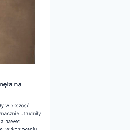
nęła na
ły większość
nacznie utrudniły
, a nawet
ń w wykonywaniu