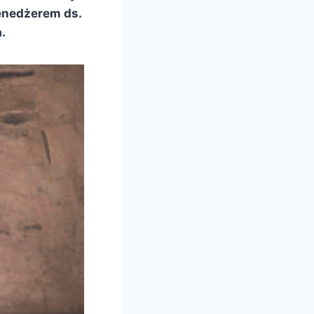
menedżerem ds.
.