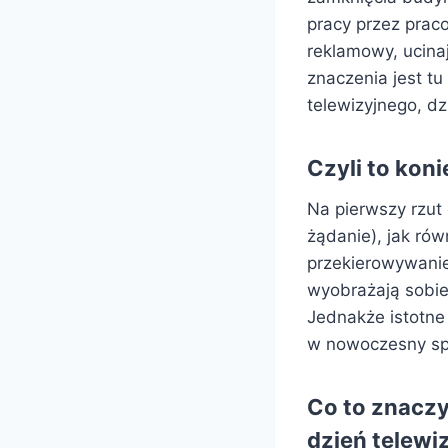
pracy przez prac
reklamowy, ucina
znaczenia jest tu
telewizyjnego, dz
Czyli to koni
Na pierwszy rzut
żądanie), jak ró
przekierowywanie
wyobrażają sobie
Jednakże istotne 
w nowoczesny sp
Co to znaczy
dzień telewi