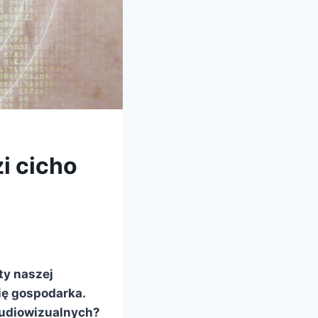
i cicho
ty naszej
ię gospodarka.
 audiowizualnych?