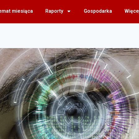
emat miesiąca
Raporty
Gospodarka
Więce