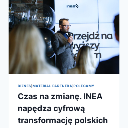
BIZNES
|
MATERIAŁ PARTNERA
|
POLECAMY
Czas na zmianę. INEA
napędza cyfrową
transformację polskich