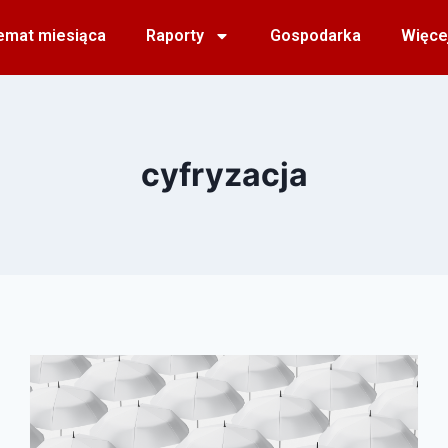
emat miesiąca
Raporty
Gospodarka
Więce
cyfryzacja