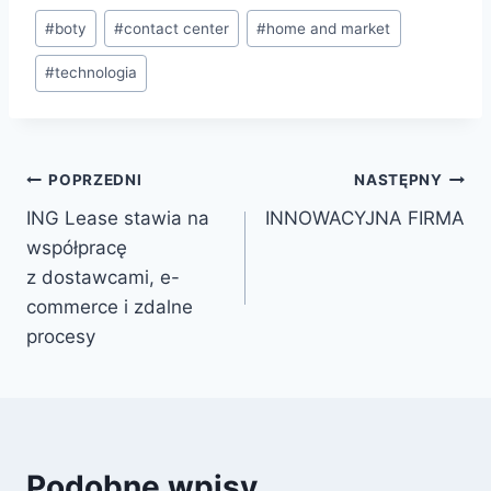
#
boty
#
contact center
#
home and market
#
technologia
POPRZEDNI
NASTĘPNY
ING Lease stawia na
INNOWACYJNA FIRMA
współpracę
z dostawcami, e-
commerce i zdalne
procesy
Podobne wpisy