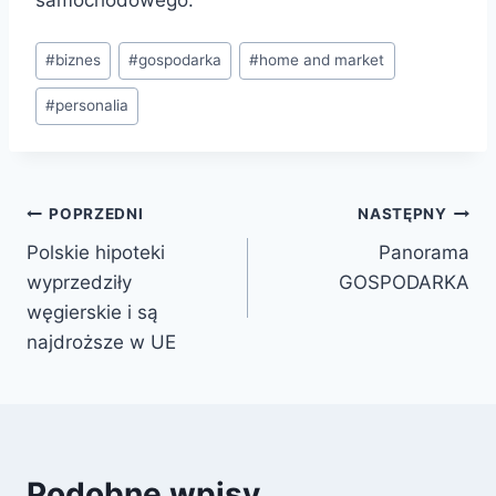
samochodowego.
#
biznes
#
gospodarka
#
home and market
#
personalia
POPRZEDNI
NASTĘPNY
Polskie hipoteki
Panorama
wyprzedziły
GOSPODARKA
węgierskie i są
najdroższe w UE
Podobne wpisy