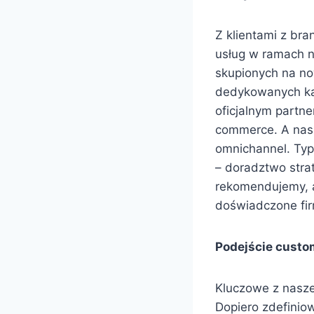
Z klientami z bra
usług w ramach n
skupionych na no
dedykowanych ka
oficjalnym partn
commerce. A nasz
omnichannel. Typ
– doradztwo stra
rekomendujemy, a
doświadczone fir
Podejście custom
Kluczowe z nasze
Dopiero zdefinio