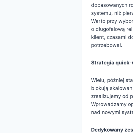
dopasowanych roz
systemu, niż pier
Warto przy wybor
o długofalową re
klient, czasami d
potrzebował.
Strategia quick
Wielu, później st
blokują skalowani
zrealizujemy od 
Wprowadzamy opt
nad nowymi syst
Dedykowany zes