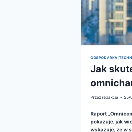
GOSPODARKA
|
TECHN
Jak skut
omnicha
Przez
redakcja
25/
Raport „Omnicom
pokazuje, jak wi
wskazuje, że w 