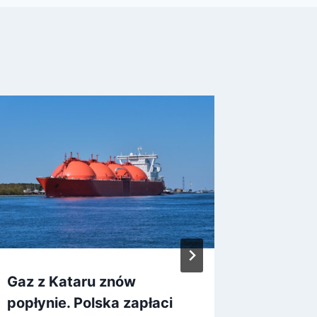
Gaz z Kataru znów
Płatno
popłynie. Polska zapłaci
osobow