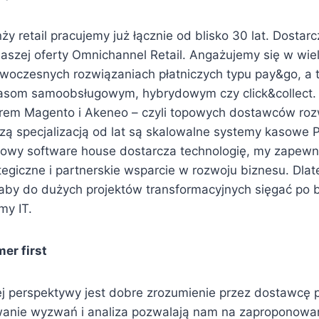
nży retail pracujemy już łącznie od blisko 30 lat. Dosta
aszej oferty Omnichannel Retail. Angażujemy się w wie
woczesnych rozwiązaniach płatniczych typu pay&go, a 
som samoobsługowym, hybrydowym czy click&collect.
erem Magento i Akeneo – czyli topowych dostawców roz
ą specjalizacją od lat są skalowalne systemy kasowe 
owy software house dostarcza technologię, my zapewn
tegiczne i partnerskie wsparcie w rozwoju biznesu. Dla
by do dużych projektów transformacyjnych sięgać po 
my IT.
er first
j perspektywy jest dobre zrozumienie przez dostawcę p
wanie wyzwań i analiza pozwalają nam na zaproponowa