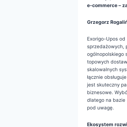
e-commerce – za
Grzegorz Rogali
Exorigo-Upos od 
sprzedażowych, 
ogólnopolskiego s
topowych dostawc
skalowalnych sy
łącznie obsługuj
jest skuteczny pa
biznesowe. Wybór
dlatego na bazie
pod uwagę.
Ekosystem rozw