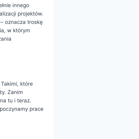
łnie innego
lizacji projektów.
 – oznacza troskę
ia, w którym
zania
 Takimi, które
aży. Zanim
 tu i teraz.
zpoczynamy prace