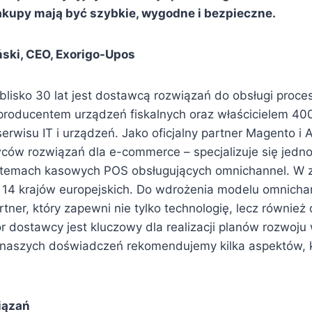
kupy mają być szybkie, wygodne i bezpieczne.
ński, CEO, Exorigo-Upos
blisko 30 lat jest dostawcą rozwiązań do obsługi proc
producentem urządzeń fiskalnych oraz właścicielem 4
erwisu IT i urządzeń. Jako oficjalny partner Magento i 
ów rozwiązań dla e-commerce – specjalizuje się jedno
stemach kasowych POS obsługujących omnichannel. W z
e 14 krajów europejskich. Do wdrożenia modelu omnicha
rtner, który zapewni nie tylko technologię, lecz równie
 dostawcy jest kluczowy dla realizacji planów rozwoju
 naszych doświadczeń rekomendujemy kilka aspektów, 
iązań