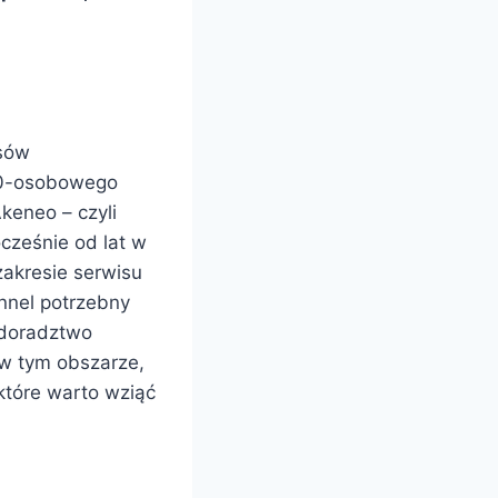
esów
00-osobowego
Akeneo – czyli
cześnie od lat w
akresie serwisu
nnel potrzebny
ż doradztwo
 w tym obszarze,
które warto wziąć