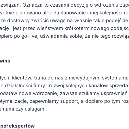
wiązań. Oznacza to czasami decyzję o wdrożeniu zupe
wotnie planowano albo zaplanowanie innej kolejności rea
ze dostawcy zwrócić uwagę na właśnie takie podejście
lację i jest przeciwieństwem krótkoterminowego podejśc
opiero po go-live, uświadamia sobie, że nie tego rozwią
-wins
ałych, klientów, trafia do nas z niewydajnymi systemami.
e działalności firmy i rozwój kolejnych kanałów sprzed
podstaw nowe wdrożenie, zawsze szukamy usprawnień na
ymalizacje, zapewniamy support, a dopiero po tym ro
emami czy usługami.
pół ekspertów