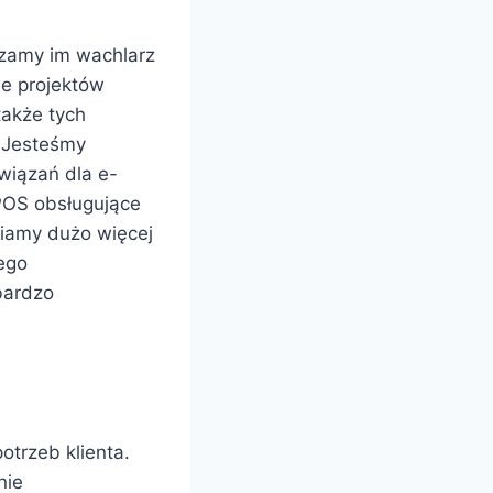
rczamy im wachlarz
le projektów
także tych
 Jesteśmy
wiązań dla e-
POS obsługujące
iamy dużo więcej
tego
bardzo
otrzeb klienta.
nie