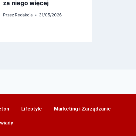
za niego więcej
informa
walutą
Przez
Redakcja
31/05/2026
Przez
reda
eton
Lifestyle
Marketing i Zarządzanie
wiady