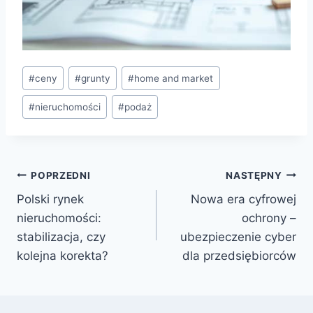
#
ceny
#
grunty
#
home and market
#
nieruchomości
#
podaż
POPRZEDNI
NASTĘPNY
Polski rynek
Nowa era cyfrowej
nieruchomości:
ochrony –
stabilizacja, czy
ubezpieczenie cyber
kolejna korekta?
dla przedsiębiorców