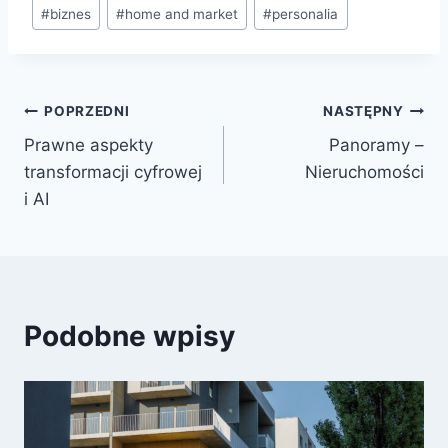
#
biznes
#
home and market
#
personalia
POPRZEDNI
NASTĘPNY
Prawne aspekty
Panoramy –
transformacji cyfrowej
Nieruchomości
i AI
Podobne wpisy