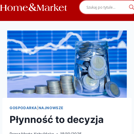
GOSPODARKA
|
NAJNOWSZE
Płynność to decyzja
Przez
Marta Kobylińska
18/10/2025