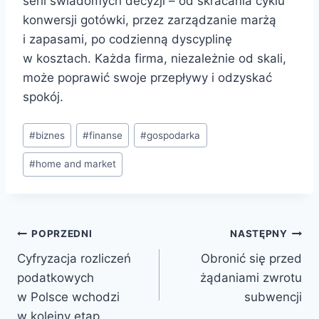
serii świadomych decyzji – od skracania cyklu
konwersji gotówki, przez zarządzanie marżą
i zapasami, po codzienną dyscyplinę
w kosztach. Każda firma, niezależnie od skali,
może poprawić swoje przepływy i odzyskać
spokój.
#
biznes
#
finanse
#
gospodarka
#
home and market
POPRZEDNI
NASTĘPNY
Cyfryzacja rozliczeń
Obronić się przed
podatkowych
żądaniami zwrotu
w Polsce wchodzi
subwencji
w kolejny etap