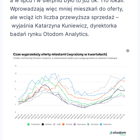
a w lipcu i w sierpniu było to już ok. 110 lokali.
Wprowadzają więc mniej mieszkań do oferty,
ale wciąż ich liczba przewyższa sprzedaż –
wyjaśnia Katarzyna Kuniewicz, dyrektorka
badań rynku Otodom Analytics.