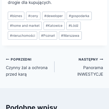
drogie dla kupujących.
#
biznes
#
ceny
#
deweloper
#
gospodarka
#
home and market
#
Katowice
#
Łódź
#
nieruchomości
#
Poznań
#
Warszawa
POPRZEDNI
NASTĘPNY
Czynny żal a ochrona
Panorama
przed karą
INWESTYCJE
Podobne wpisy