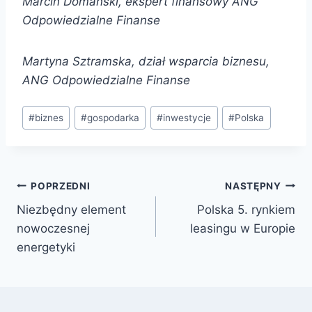
Marcin Domański, ekspert finansowy ANG
Odpowiedzialne Finanse
Martyna Sztramska, dział wsparcia biznesu,
ANG Odpowiedzialne Finanse
#
biznes
#
gospodarka
#
inwestycje
#
Polska
POPRZEDNI
NASTĘPNY
Niezbędny element
Polska 5. rynkiem
nowoczesnej
leasingu w Europie
energetyki