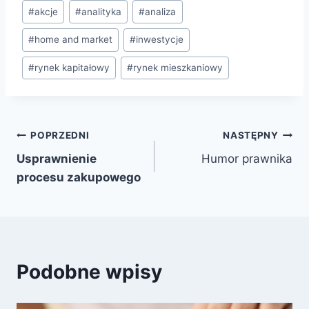
#
akcje
#
analityka
#
analiza
#
home and market
#
inwestycje
#
rynek kapitałowy
#
rynek mieszkaniowy
POPRZEDNI
NASTĘPNY
Usprawnienie
Humor prawnika
procesu zakupowego
Podobne wpisy