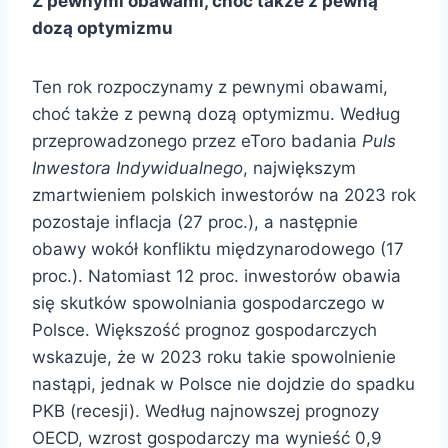
Z pewnymi obawami, choć także z pewną
dozą optymizmu
Ten rok rozpoczynamy z pewnymi obawami,
choć także z pewną dozą optymizmu. Według
przeprowadzonego przez eToro badania
Puls
Inwestora Indywidualnego
, największym
zmartwieniem polskich inwestorów na 2023 rok
pozostaje inflacja (27 proc.), a następnie
obawy wokół konfliktu międzynarodowego (17
proc.). Natomiast 12 proc. inwestorów obawia
się skutków spowolniania gospodarczego w
Polsce. Większość prognoz gospodarczych
wskazuje, że w 2023 roku takie spowolnienie
nastąpi, jednak w Polsce nie dojdzie do spadku
PKB (recesji). Według najnowszej prognozy
OECD, wzrost gospodarczy ma wynieść 0,9