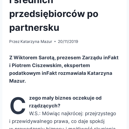
przedsiębiorców po
partnersku
Przez
Katarzyna Mazur
20/11/2019
Z Wiktorem Sarotą, prezesem Zarządu inFakt
i Piotrem Ciszewskim, ekspertem
podatkowym inFakt rozmawiała Katarzyna
Mazur.
C
zego mały biznes oczekuje od
rządzących?
W.S.: Mówiąc najkrócej: przejrzystego
i przewidywalnego prawa, co daje spokój
w prowadzeniu biznesu i możliwość skupienia