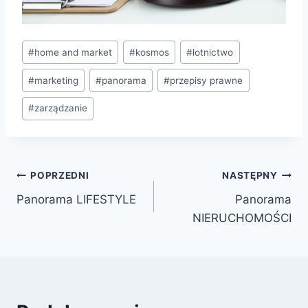
#
home and market
#
kosmos
#
lotnictwo
#
marketing
#
panorama
#
przepisy prawne
#
zarządzanie
POPRZEDNI
NASTĘPNY
Panorama LIFESTYLE
Panorama
NIERUCHOMOŚCI