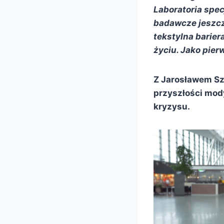
Laboratoria spec
badawcze jeszcz
tekstylna barier
życiu. Jako pier
Z Jarosławem Sz
przyszłości mody
kryzysu.