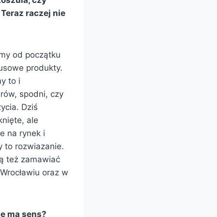
Teraz raczej nie
my od początku
susowe produkty.
y to i
urów, spodni, czy
ycia. Dziś
nięte, ale
e na rynek i
 to rozwiazanie.
gą też zamawiać
 Wrocławiu oraz w
ce ma sens?