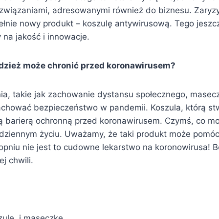
związaniami, adresowanymi również do biznesu. Zaryz
ełnie nowy produkt – koszulę antywirusową. Tego jeszcz
 na jakość i innowacje.
odzież może chronić przed koronawirusem?
nia, takie jak zachowanie dystansu społecznego, masecz
hować bezpieczeństwo w pandemii. Koszula, którą stw
ą barierą ochronną przed koronawirusem. Czymś, co 
dziennym życiu. Uważamy, że taki produkt może pomó
pniu nie jest to cudowne lekarstwo na koronowirusa! B
j chwili.
zulę, i maseczkę.