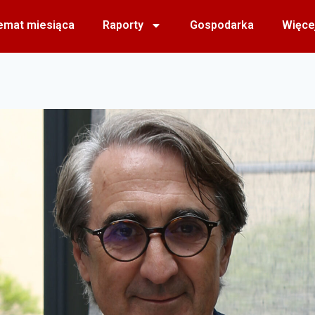
emat miesiąca
Raporty
Gospodarka
Więce