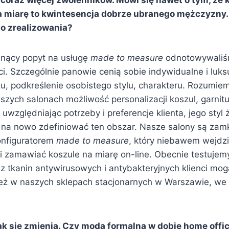
a miarę to kwintesencja dobrze ubranego mężczyzny. 
do zrealizowania?
snący popyt na usługę
made to measure
odnotowywaliś
ci. Szczególnie panowie cenią sobie indywidualne i luk
u, podkreślenie osobistego stylu, charakteru. Rozumiem
szych salonach możliwość personalizacji koszul, garnit
uwzględniając potrzeby i preferencje klienta, jego styl ż
na nowo zdefiniować ten obszar. Nasze salony są zamk
onfiguratorem
made to measure
, który niebawem wejdzi
i zamawiać koszule na miarę on-line. Obecnie testujemy
 z tkanin antywirusowych i antybakteryjnych klienci mo
eż w naszych sklepach stacjonarnych w Warszawie, we
ak się zmienia. Czy moda formalna w dobie home offi