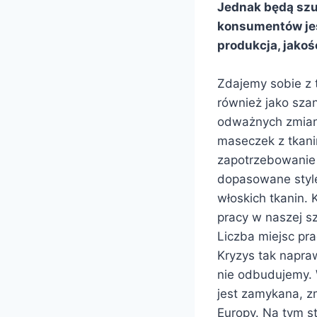
Jednak będą szuk
konsumentów jes
produkcja, jako
Zdajemy sobie z 
również jako sza
odważnych zmian.
maseczek z tkanin
zapotrzebowanie 
dopasowane style
włoskich tkanin. 
pracy w naszej s
Liczba miejsc pra
Kryzys tak napra
nie odbudujemy. 
jest zamykana, zm
Europy. Na tym s