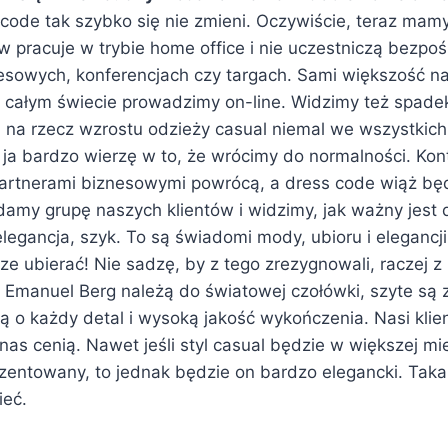
code tak szybko się nie zmieni. Oczywiście, teraz mamy
 pracuje w trybie home office i nie uczestniczą bezpo
esowych, konferencjach czy targach. Sami większość 
 całym świecie prowadzimy on-line. Widzimy też spade
j na rzecz wzrostu odzieży casual niemal we wszystkic
 ja bardzo wierzę w to, że wrócimy do normalności. Kon
artnerami biznesowymi powrócą, a dress code wiąż bę
my grupę naszych klientów i widzimy, jak ważny jest dl
 elegancja, szyk. To są świadomi mody, ubioru i elegancji 
ze ubierać! Nie sadzę, by z tego zrezygnowali, raczej z
 Emanuel Berg należą do światowej czołówki, szyte są 
ią o każdy detal i wysoką jakość wykończenia. Nasi klie
 nas cenią. Nawet jeśli styl casual będzie w większej mi
zentowany, to jednak będzie on bardzo elegancki. Taka
ieć.