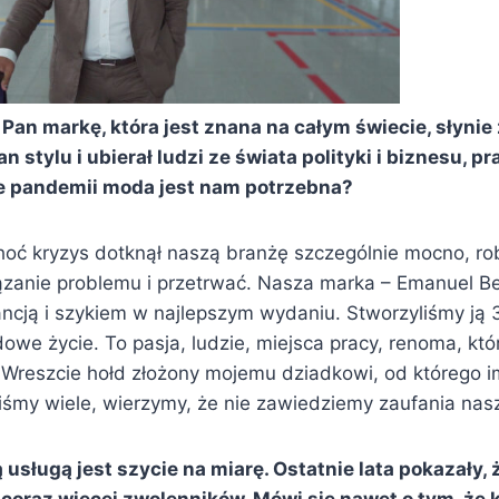
 Pan markę, która jest znana na całym świecie, słynie 
n stylu i ubierał ludzi ze świata polityki i biznesu, p
ie pandemii moda jest nam potrzebna?
Choć kryzys dotknął naszą branżę szczególnie mocno, r
ązanie problemu i przetrwać. Nasza marka – Emanuel Be
ancją i szykiem w najlepszym wydaniu. Stworzyliśmy ją 3
we życie. To pasja, ludzie, miejsca pracy, renoma, któ
Wreszcie hołd złożony mojemu dziadkowi, od którego i
iśmy wiele, wierzymy, że nie zawiedziemy zaufania nas
usługą jest szycie na miarę. Ostatnie lata pokazały, 
oraz więcej zwolenników. Mówi się nawet o tym, że k