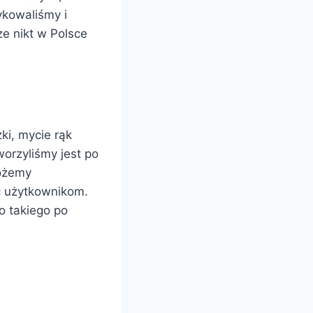
ykowaliśmy i
e nikt w Polsce
ki, mycie rąk
orzyliśmy jest po
możemy
c użytkownikom.
o takiego po