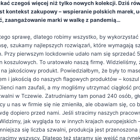
ać czegoś więcej niż tylko nowych kolekcji. Dziś ró
t kontekst zakupowy – wspieranie polskich marek, 
ść, zaangażowanie marki w walkę z pandemią…
tego sprawę, dlatego robimy wszystko, by wykorzystać 
nsę, szukamy najlepszych rozwiązań, które wymagają sz
 Przy pierwszym lockdownie udało nam się sprzedać 5
 koszulowych. To uratowało naszą firmę. Widzieliśmy, ż
na jakościowy produkt. Powiedziałbym, że były to mas
m i jakością do naszych flagowych produktów – koszul 
Klienci nam zaufali, a my mogliśmy utrzymać ciągłość pro
zwalni w Tczewie. Zatrudniamy tam ponad 240 osób, gł
cy u nas w firmie się nie zmieniła, ale obawiam się, co 
wdę dopiero przed nami. Jeśli stracimy naszych pracown
Widzimy, jak wygląda to w innych krajach europejskich 
niejsza się liczba szwalni, produkcja jest przenoszona
tracimy wszyscy. Dlatego też staramy się wejść na ryne