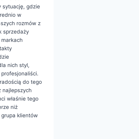
 sytuację, gdzie
średnio w
naszych rozmów z
k sprzedaży
h markach
takty
dzie
a nich styl,
profesjonaliści.
 radością do tego
z najlepszych
nci właśnie tego
erze niż
 grupa klientów