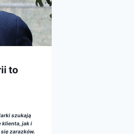
ii to
arki szukają
lienta, jak i
się zarazków.