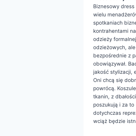
Biznesowy dress 
wielu menadżerów
spotkaniach bizn
kontrahentami na
odzieży formalne
odzieżowych, ale
bezpośrednie z p
obowiązywał. Bada
jakość stylizacji,
Oni chcą się dobr
powrócą. Koszule
tkanin, z dbałośc
poszukują i za to
dotychczas repre
wciąż będzie istn