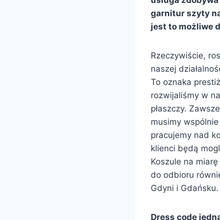
garnitur szyty n
jest to możliwe 
Rzeczywiście, ro
naszej działalnoś
To oznaka prestiż
rozwijaliśmy w na
płaszczy. Zawsze 
musimy wspólnie 
pracujemy nad k
klienci będą mogl
Koszule na miarę
do odbioru równi
Gdyni i Gdańsku.
Dress code jedn