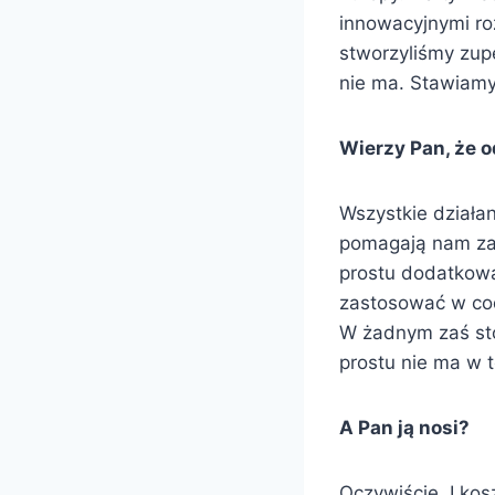
innowacyjnymi ro
stworzyliśmy zup
nie ma. Stawiamy
Wierzy Pan, że 
Wszystkie działa
pomagają nam zac
prostu dodatkow
zastosować w co
W żadnym zaś sto
prostu nie ma w te
A Pan ją nosi?
Oczywiście. I kos