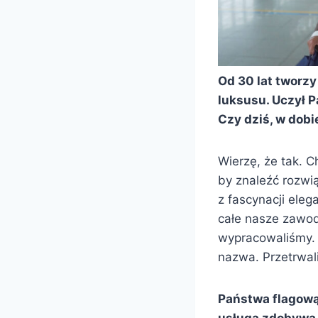
Od 30 lat tworzy
luksusu. Uczył Pa
Czy dziś, w dob
Wierzę, że tak. 
by znaleźć rozwi
z fascynacji eleg
całe nasze zawodo
wypracowaliśmy. 
nazwa. Przetrwal
Państwa flagową 
usługa zdobywa c