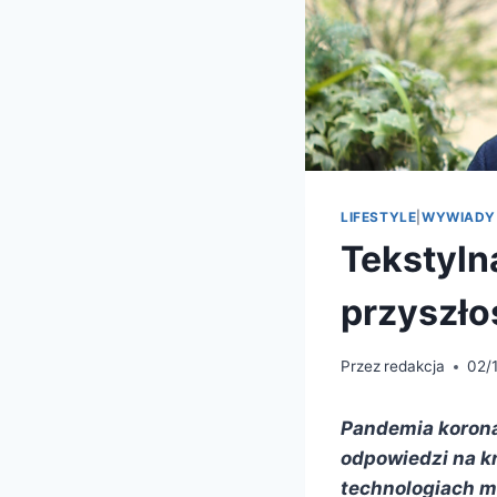
LIFESTYLE
|
WYWIADY
Tekstylna
przyszło
Przez
redakcja
02/
Pandemia korona
odpowiedzi na kr
technologiach m