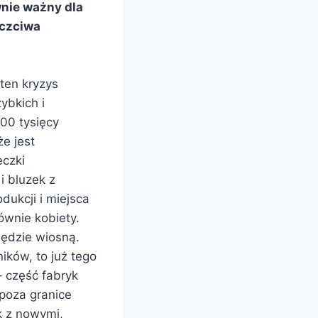
wnie ważny dla
uczciwa
ten kryzys
ybkich i
00 tysięcy
e jest
eczki
i bluzek z
dukcji i miejsca
ównie kobiety.
będzie wiosną.
ików, to już tego
– część fabryk
 poza granice
k z nowymi,