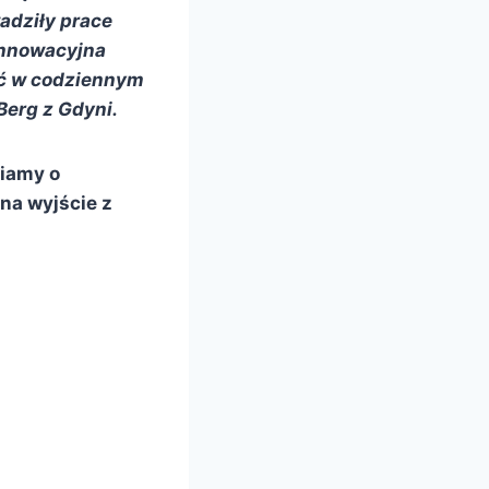
adziły prace
innowacyjna
wać w codziennym
Berg z Gdyni.
iamy o
na wyjście z