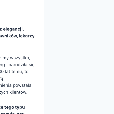
z elegancji,
rawników, lekarzy.
obimy wszystko,
rg narodziła się
0 lat temu, to
rą
mienia powstała
zych klientów.
że tego typu
oszula, czy